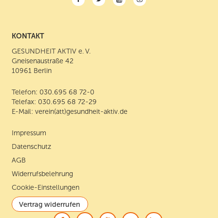
für die Zukunft widerrufen kann. Dies kann ich über
a
w
o
n
folgende Kanäle tun: elektronisch über einen Abmeldelink
c
i
u
s
im jeweiligen Newsletter, per E-Mail an:
verein(att)gesundheit-aktiv.de oder postalisch an:
e
t
T
t
KONTAKT
GESUNDHEIT AKTIV e. V., Gneisenaustraße 42, 10961
b
t
u
a
Berlin. Detaillierte Informationen zum Umgang mit
o
e
b
g
GESUNDHEIT AKTIV e. V.
Nutzerdaten finden Sie in unserer
Datenschutzerklärung
o
r
e
r
Gneisenaustraße 42
k
a
10961 Berlin
m
Telefon:
030.695 68 72-0
Telefax: 030.695 68 72-29
E-Mail:
verein(att)gesundheit-aktiv.de
Impressum
Datenschutz
AGB
Widerrufsbelehrung
Cookie-Einstellungen
Vertrag widerrufen