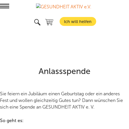
Menü
Ich will helfen
Suchen
Wer wir sind
Was wir wollen
Mitmachen
Unterstützer:in werden
Service
Verein
Spenden
Team
Anlassspende
Verlagsprogramm
Weil's hilft!
Aktionsmaterial bestellen
Karriere
Entscheidungshilfen
Veranstaltungen
Aktiv werden
Pressemitteilungen
Newsletter
Sie feiern ein Jubiläum einen Geburtstag oder ein anderes
Informieren
Adressen
Gesundheitscoaching
Vorträge
Fest und wollen gleichzeitig Gutes tun? Dann wünschen Sie
Podcast
sich eine Spende an GESUNDHEIT AKTIV e. V.
Workshops und Kurse
Termine
Blog
Trainer:innen finden
BVAKT Kurse
Shop
So geht es: