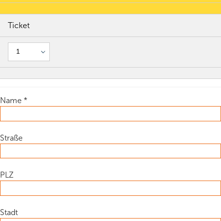
Gratis Angebot
Ticket
Weiterbildung
Für Organisationen
Name
*
Straße
PLZ
Stadt