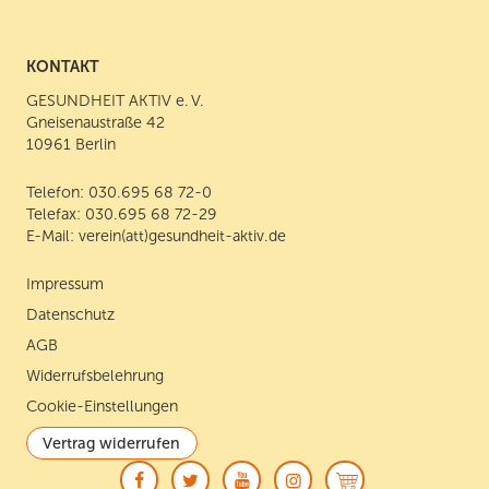
a
w
o
n
folgende Kanäle tun: elektronisch über einen Abmeldelink
c
i
u
s
im jeweiligen Newsletter, per E-Mail an:
verein(att)gesundheit-aktiv.de oder postalisch an:
e
t
T
t
KONTAKT
GESUNDHEIT AKTIV e. V., Gneisenaustraße 42, 10961
b
t
u
a
Berlin. Detaillierte Informationen zum Umgang mit
o
e
b
g
GESUNDHEIT AKTIV e. V.
Nutzerdaten finden Sie in unserer
Datenschutzerklärung
o
r
e
r
Gneisenaustraße 42
k
a
10961 Berlin
m
Telefon:
030.695 68 72-0
Telefax: 030.695 68 72-29
E-Mail:
verein(att)gesundheit-aktiv.de
Impressum
Datenschutz
AGB
Widerrufsbelehrung
Cookie-Einstellungen
Vertrag widerrufen