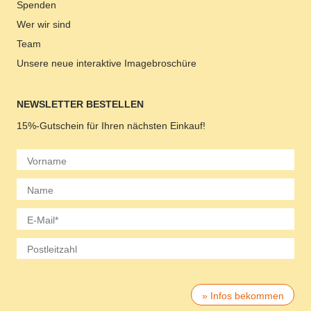
Spenden
Wer wir sind
Team
Unsere neue interaktive Imagebroschüre
NEWSLETTER BESTELLEN
15%-Gutschein
für Ihren nächsten
Einkauf
!
Ich bin damit einverstanden, dass mich die
GESUNDHEIT AKTIV e. V. über Themen und
Zeigen Sie mir, dass Sie kein Roboter sind.
» Infos bekommen
Veranstaltungen sowie regionale Ereignisse (falls gewünscht
Schieben Sie den grauen Regler in den farbigen