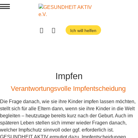
Menü
Ich will helfen
Suchen
Wer wir sind
Was wir wollen
Mitmachen
Service
Unterstützer:in werden
Verein
Spenden
Team
Impfen
Verlagsprogramm
Weil's hilft!
Aktionsmaterial bestellen
Karriere
Verantwortungsvolle Impfentscheidung
Veranstaltungen
Entscheidungshilfen
Aktiv werden
Pressemitteilungen
Newsletter
Informieren
Adressen
Die Frage danach, wie sie ihre Kinder impfen lassen möchten,
Gesundheitscoaching
Vorträge
stellt sich für alle Eltern dann, wenn sie ihre Kinder in die Welt
Podcast
Workshops und Kurse
Termine
Blog
begleiten – heutzutage bereits kurz nach der Geburt. Auch im
späteren Leben stellen sich immer wieder Fragen danach,
Trainer:innen finden
BVAKT Kurse
Shop
welcher Impfschutz sinnvoll oder ggf. erforderlich ist.
GESUNDHEIT AKTIV ermutigt dazu, Impfentscheidungen