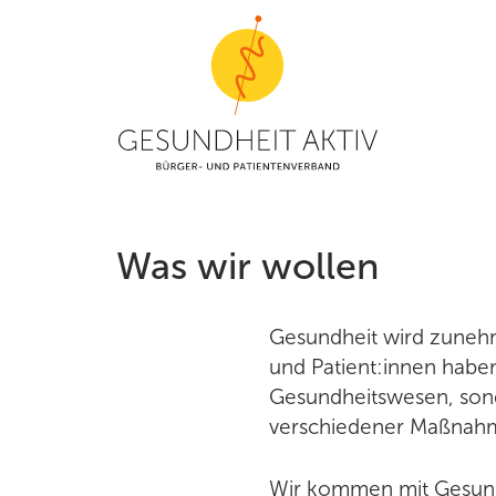
S
Mitmachen
V
Unterstützer:in werden
Was wir wollen
E
Spenden
A
Aktionsmaterial bestellen
Gesundheit wird zunehme
Newsletter
und Patient:innen habe
Gesundheitswesen, sonde
verschiedener Maßnahm
Wir kommen mit Gesundh
Veranstaltungen
G