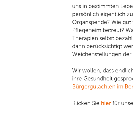
uns in bestimmten Leben
Vorträge
T
persönlich eigentlich z
Workshops und Kurse
T
Organspende? Wie gut 
BVAKT Kurse
Pflegeheim betreut? W
G
Therapien selbst bezah
W
dann berücksichtigt we
F
Weichenstellungen der P
Wir wollen, dass endlic
ihre Gesundheit gespro
Bürgergutachten im Bere
Klicken Sie
hier
für uns