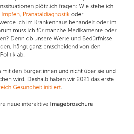
ssituationen plötzlich fragen: Wie stehe ich
ermine
u
Impfen
,
Pränataldiagnostik
oder
rainer:innen finden
werde ich im Krankenhaus behandelt oder im
arum muss ich für manche Medikamente oder
ratis Angebot
len? Denn ob unsere Werte und Bedürfnisse
eiterbildung
rden, hängt ganz entscheidend von den
ür Organisationen
olitik ab.
h mit den Bürger:innen und nicht über sie und
chen wird. Deshalb haben wir 2021 das erste
ich Gesundheit initiiert
.
ere neue interaktive
Imagebroschüre