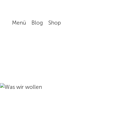
Menü
Blog
Shop
Wer wir sind
Was wir wollen
Verein
Team
Karriere
Pressemitteilungen
Weil's hilft!