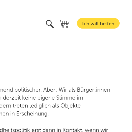
Suchen
Ich will helfen
Type 2 or more characters for
ervice
erlagsprogramm
ntscheidungshilfen
dressen
nd politischer. Aber: Wir als Bürger:innen
n derzeit keine eigene Stimme im
rn treten lediglich als Objekte
en in Erscheinung.
eitspolitik erst dann in Kontakt, wenn wir
esundheitscoaching