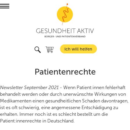
Menü
Wer wir sind
Was wir wollen
Mitmachen
Ich will helfen
Suchen
Type 2 or more characters for results.
Unterstützer:in werden
Service
Verein
Spenden
Team
Patientenrechte
Verlagsprogramm
Weil's hilft!
Aktionsmaterial bestellen
Karriere
Entscheidungshilfen
Veranstaltungen
Aktiv werden
Newsletter September 2021 -
Wenn Patient:innen fehlerhaft
Pressemitteilungen
Newsletter
behandelt werden oder durch unerwünschte Wirkungen von
Informieren
Adressen
Gesundheitscoaching
Vorträge
Medikamenten einen gesundheitlichen Schaden davontragen,
ist es oft schwierig, eine angemessene Entschädigung zu
Podcast
Workshops und Kurse
Termine
Blog
erhalten. Immer noch ist es schlecht bestellt um die
Patient:innenrechte in Deutschland.
Trainer:innen finden
BVAKT Kurse
Shop