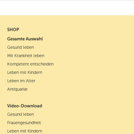
verein(att)gesundheit-aktiv.de oder postalisch an:
GESUNDHEIT AKTIV e. V., Gneisenaustraße 42, 10961
Berlin. Detaillierte Informationen zum Umgang mit
Nutzerdaten finden Sie in unserer
Datenschutzerklärung
SHOP
Gesamte Auswahl
Gesund leben
Mit Krankheit leben
Kompetent entscheiden
Leben mit Kindern
Leben im Alter
Antiquariat
___
Video-Download
Gesund leben
Frauengesundheit
Leben mit Kindern